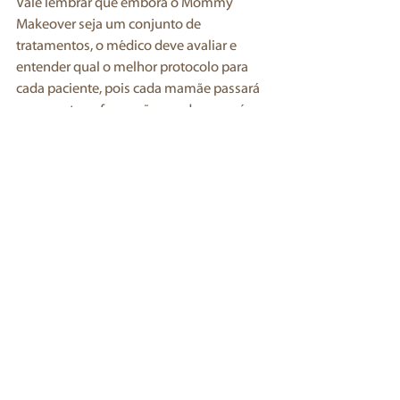
Vale lembrar que embora o Mommy 
Makeover seja um conjunto de 
tratamentos, o médico deve avaliar e 
entender qual o melhor protocolo para 
cada paciente, pois cada mamãe passará 
por uma transformação e cada corpo é 
único na hora de fazer o planejamento 
cirúrgico. 
Você deseja passar por essa 
transformação também? Agende a sua 
consulta!
Ver tudo
Posts Relacionados