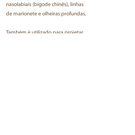
nasolabiais (bigode chinês), linhas
de marionete e olheiras profundas.
Também é utilizado para projetar
áreas como lábios, maçãs do rosto
e queixo, sempre com foco em
resultados naturais e proporcionais
ao restante da face. O ácido
hialurônico é uma substância
segura, biocompatível e absorvível
pelo organismo, com resultados
visíveis imediatamente após a
aplicação.